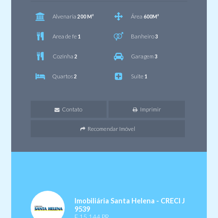
Alvenaria
Área
200 M²
600M²
Area de fe
Banheiro
1
3
Cozinha
Garagem
2
3
Quartos
Suite
2
1
Contato
Imprimir
Recomendar Imóvel
Imobiliária Santa Helena - CRECI J
9539
F 15.144 PR