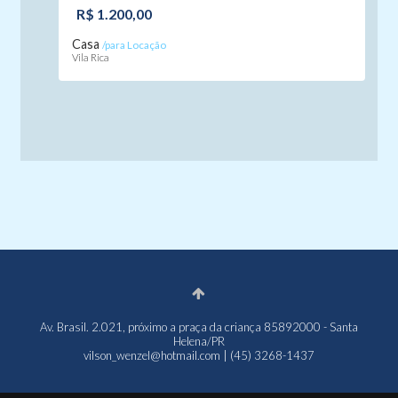
R$ 1.200,00
Casa
/para Locação
Vila Rica
Av. Brasil. 2.021, próximo a praça da criança 85892000 - Santa
Helena/PR
vilson_wenzel@hotmail.com | (45) 3268-1437