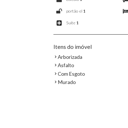
portão el
1
Suite
1
Itens do imóvel
Arborizada
Asfalto
Com Esgoto
Murado