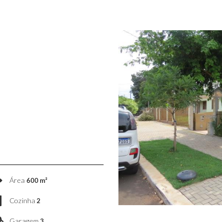
Área
600 m²
Cozinha
2
Garagem
3