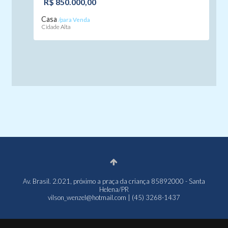
R$ 850.000,00
Casa
/para Venda
Cidade Alta
Av. Brasil. 2.021, próximo a praça da criança 85892000 - Santa
Helena/PR
vilson_wenzel@hotmail.com | (45) 3268-1437