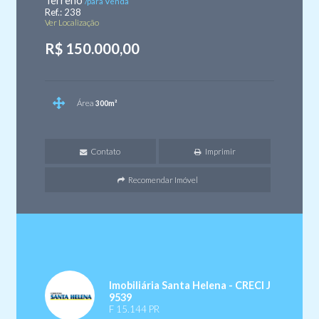
Terreno
/para Venda
Ref.: 238
Ver Localização
R$ 150.000,00
Área
300m²
Contato
Imprimir
Recomendar Imóvel
Imobiliária Santa Helena - CRECI J
9539
F 15.144 PR