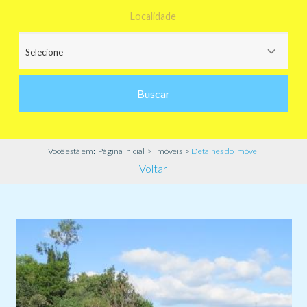
Localidade
Buscar
Você está em:
Página Inicial
>
Imóveis
>
Detalhes do Imóvel
Voltar